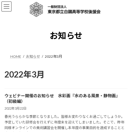
コ
ナ
ン
ビ
テ
ゲ
ン
ー
ツ
シ
へ
ョ
お知らせ
ス
ン
キ
に
ッ
移
プ
動
HOME
お知らせ
2022年3月
2022年3月
ウェビナー開催のお知らせ 水彩画『水のある風景・静物画』
（初級編）
2022年3月22日
春光うららかな季節となりました。皆様お変わりなくお過ごしでしょうか。
予定していた研修会を行えずに年度末を迎えてしまいました。そこで、昨年
同様オンラインでの美術講習会を開催し本年度の事業目的を達成することと